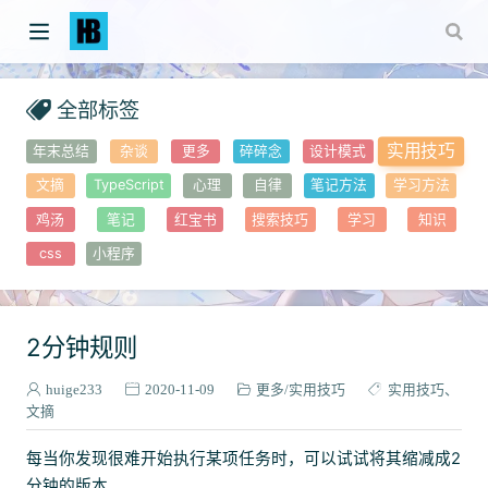
全部标签
实用技巧
年末总结
杂谈
更多
碎碎念
设计模式
文摘
TypeScript
心理
自律
笔记方法
学习方法
鸡汤
笔记
红宝书
搜索技巧
学习
知识
css
小程序
2分钟规则
)
huige233
2020-11-09
更多
实用技巧
实用技巧
文摘
每当你发现很难开始执行某项任务时，可以试试将其缩减成2
分钟的版本。