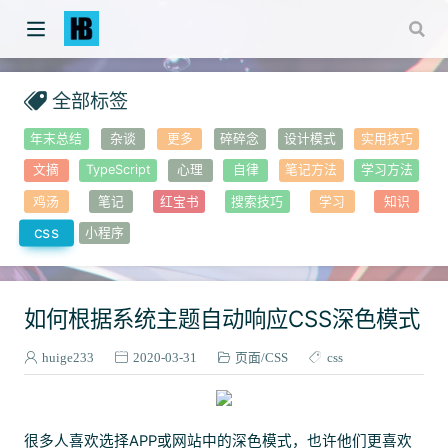
全部标签
年末总结
杂谈
更多
碎碎念
设计模式
实用技巧
文摘
TypeScript
心理
自律
笔记方法
学习方法
鸡汤
笔记
红宝书
搜索技巧
学习
知识
css
小程序
如何根据系统主题自动响应CSS深色模式
)
huige233
2020-03-31
页面
CSS
css
很多人喜欢选择APP或网站中的深色模式，也许他们更喜欢